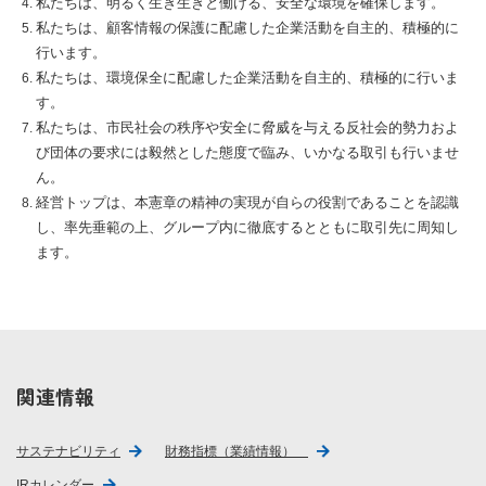
私たちは、明るく生き生きと働ける、安全な環境を確保します。
私たちは、顧客情報の保護に配慮した企業活動を自主的、積極的に
行います。
私たちは、環境保全に配慮した企業活動を自主的、積極的に行いま
す。
私たちは、市民社会の秩序や安全に脅威を与える反社会的勢力およ
び団体の要求には毅然とした態度で臨み、いかなる取引も行いませ
ん。
経営トップは、本憲章の精神の実現が自らの役割であることを認識
し、率先垂範の上、グループ内に徹底するとともに取引先に周知し
ます。
関連情報
サステナビリティ
財務指標（業績情報）
IRカレンダー