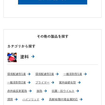
その他の製品を探す
カテゴリから探す
塗料
環境配慮型1液
環境配慮型2液
一般溶剤型1液
一般溶剤型2液
プライマー
紫外線硬化型
赤外線反射遮熱
放熱
抗菌・抗ウイルス
潤滑
ハイソリッド
高耐候/難付着金属対応