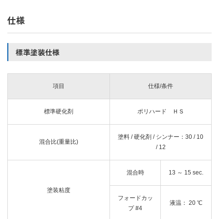
仕様
標準塗装仕様
項目
仕様/条件
標準硬化剤
ポリハード ＨＳ
塗料 / 硬化剤 / シンナー：30 / 10
混合比(重量比)
/ 12
混合時
13 ～ 15 sec.
塗装粘度
フォードカッ
液温： 20 ℃
プ #4