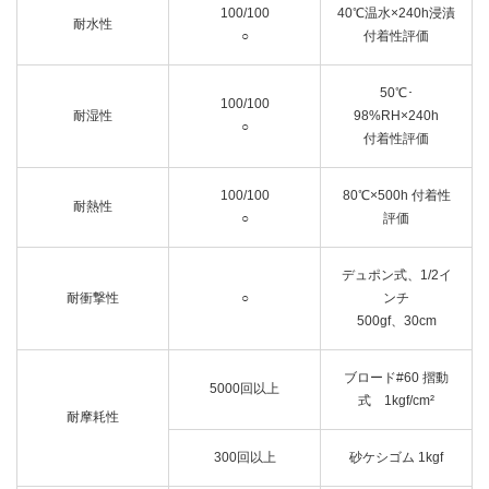
100/100
40℃温水×240h浸漬
耐水性
○
付着性評価
50℃･
100/100
耐湿性
98%RH×240h
○
付着性評価
100/100
80℃×500h 付着性
耐熱性
○
評価
デュポン式、1/2イ
耐衝撃性
○
ンチ
500gf、30cm
ブロード#60 摺動
5000回以上
式 1kgf/cm²
耐摩耗性
300回以上
砂ケシゴム 1kgf