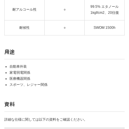
99.5% エタノール
耐アルコール性
○
1kgf/cm2、20往復
耐候性
○
SWOM 1500h
用途
自動車外装
家電弱電関係
医療機器関係
スポーツ、レジャー関係
資料
詳細な仕様に関しては以下の資料をご確認ください。