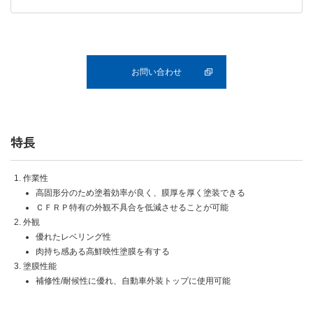
お問い合わせ
特長
作業性
高固形分のため塗着効率が良く、膜厚を厚く塗装できる
ＣＦＲＰ特有の外観不具合を低減させることが可能
外観
優れたレベリング性
肉持ち感ある高鮮映性塗膜を有する
塗膜性能
補修性/耐候性に優れ、自動車外装トップに使用可能