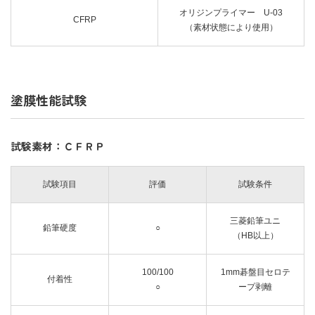
オリジンプライマー U-03
CFRP
（素材状態により使用）
塗膜性能試験
試験素材：ＣＦＲＰ
試験項目
評価
試験条件
三菱鉛筆ユニ
鉛筆硬度
○
（HB以上）
100/100
1mm碁盤目セロテ
付着性
○
ープ剥離