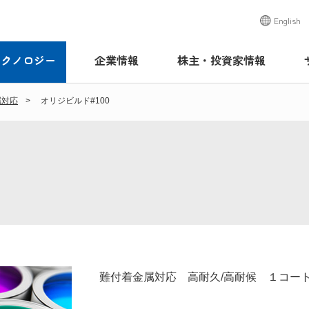
English
テクノロジー
企業情報
株主・投資家情報
属対応
オリジビルド#100
難付着金属対応 高耐久/高耐候 １コー