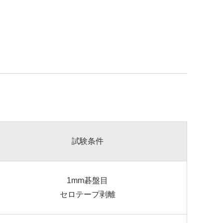
試験条件
1mm碁盤目
セロテープ剥離