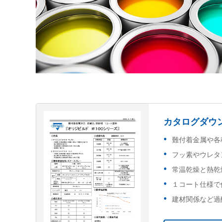
カタログダウ
難付着金属や各
フッ素やウレタ
常温乾燥と熱乾
１コート仕様で
建材関係など過