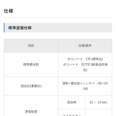
仕様
標準塗装仕様
項目
仕様/条件
ポリハード CR (標準品)
標準硬化剤
ポリハード ECOZ (耐薬品性強
化)
塗料 / 硬化剤 / シンナー：80 / 10
混合比(重量比)
/ 80
混合時
11 ～ 13 sec.
塗装粘度
フォードカッ