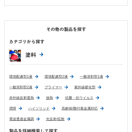
その他の製品を探す
カテゴリから探す
塗料
環境配慮型1液
環境配慮型2液
一般溶剤型1液
一般溶剤型2液
プライマー
紫外線硬化型
赤外線反射遮熱
放熱
抗菌・抗ウイルス
潤滑
ハイソリッド
高耐候/難付着金属対応
電波透過金属調
光反射/拡散
製品を詳細検索して探す