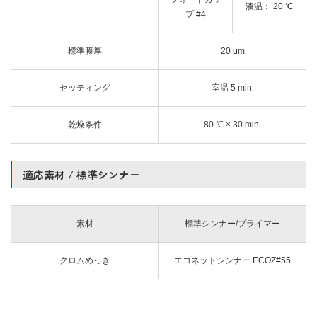
液温： 20 ℃
プ #4
標準膜厚
20 μm
セッティング
室温 5 min.
乾燥条件
80 ℃ × 30 min.
適応素材 / 標準シンナー
素材
標準シンナー/プライマー
クロムめっき
エコネットシンナー ECOZ#55