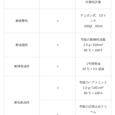
付着性評価
デュポン式、1/2イ
耐衝撃性
○
ンチ
300gf、40cm
市販の動物性油脂
耐油脂性
○
2.0 g / 100cm²
80 ℃ × 168 h
1号揮発油
耐揮発油性
○
20 ℃ × 3 h 浸漬
市販のヘアトニック
○
1.0 g / 100 cm²
80 ℃ × 168 h
耐化粧品性
市販の日焼止めクリ
ーム
○