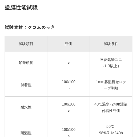
塗膜性能試験
試験素材：クロムめっき
試験項目
評価
試験条件
三菱鉛筆ユニ
鉛筆硬度
○
（HB以上）
100/100
1mm碁盤目セロテ
付着性
○
ープ剥離
100/100
40℃温水×240h浸漬
耐水性
○
付着性評価
50℃･
100/100
耐湿性
98%RH×240h
○