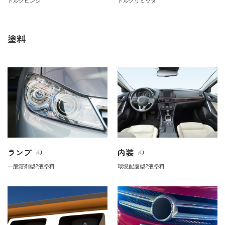
トルクヒンジ
トルクリミッタ
塗料
ランプ
内装
一般溶剤型2液塗料
環境配慮型2液塗料