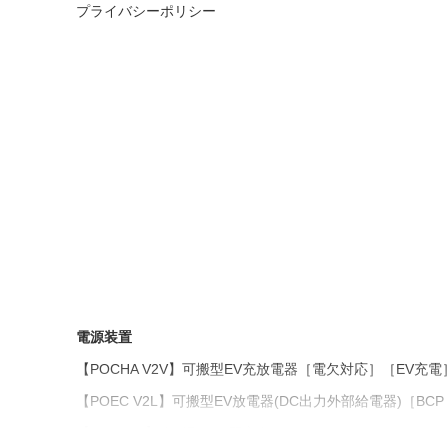
プライバシーポリシー
電源装置
【POCHA V2V】可搬型EV充放電器［電欠対応］［EV充電
【POEC V2L】可搬型EV放電器(DC出力外部給電器)［B
【IBC5000】絶縁型5kW双方向DC/DCコンバータ