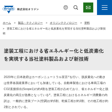
株式会社オリジン
ホーム
製品・テクノロジー
オリジンテクノロジー
塗料
塗装工程における省エネルギー化と低炭素化を実現する当社塗料製品および新技
術
塗装工程における省エネルギー化と低炭素化
を実現する当社塗料製品および新技術
2020年に日本政府はカーボンニュートラル宣言¹⁾を行い、脱炭素化への動き
は世界各国産業界においても加速している。自動車製造における車両工場の
CO2直接排出(Scope1)の約4割を塗装工程が占めており、省エネルギー化と脱
炭素化の両立が急務となっている²⁾。塗装工程におけるエネルギー消費量の内
訳は、一般的に塗装ブース(空調)が約5割、乾燥工程が約3割、その他工程が約
2割とされている。