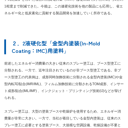
1程度まで削減できた。今後は、この速硬化技術を他の製品にも応用し、省エ
ネルギー化と低炭素化に貢献する製品開発を加速していく所存である。
２．2液硬化型「金型内塗装(In-Mold
Coating：IMC)用塗料」
前述したエネルギー消費量の大きい従来のスプレー塗工は、ブース型塗工に
分類される。一方で、近年注目されているのが非ブース型塗工である。非ブ
ース型塗工の代表例は、成形同時加飾技術に分類される金型内塗装(IMC)や金
型内転写/貼合(IMR/IML)、フィルム加飾技術に分類されるTOM成形、インサー
ト成形/貼合(IML/IMF) 、インクジェット・プリンティング技術(IJ)などが挙げ
られる。
スプレー塗工は、大型の塗装ブースや乾燥炉を使用するため、エネルギー消
費量が非常に大きい。一方で、当社が着目している金型内塗装は、従来のス
プレー塗工に必要とする塗装ブース、大規模な空調設備、乾燥設備が不要と