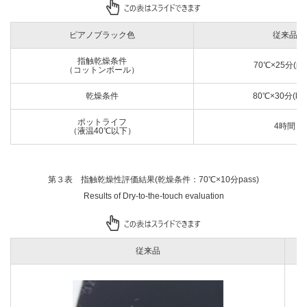
ピアノブラック色
従来品
指触乾燥条件
70℃×25分(pas
（コットンボール）
乾燥条件
80℃×30分(kee
ポットライフ
4時間
（液温40℃以下）
第３表 指触乾燥性評価結果(乾燥条件：70℃×10分pass)
Results of Dry-to-the-touch evaluation
従来品