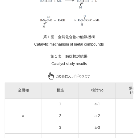
第１図 金属化合物の触媒機構
Catalytic mechanism of metal compounds
第１表 触媒検討結果
Catalyst study results
硬化
金属種
構造
検討No
(※1
1
a-1
○
a
2
a-2
○
3
a-3
○