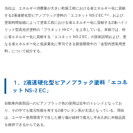
当社は、エネルギー消費量が大きい乾燥工程における省エネルギー化に貢献
する2液速硬化型ピアノブラック塗料の「エコネット NS-2 EC ³⁾⁴⁾」および、
塗装時間短縮によって塗装工程における省エネルギー化に貢献する2液ハイソ
リッド型高光沢塗料の「プラネット HI-C⁴⁾」を上市している。本稿では、特
に省エネルギー化に貢献する「エコネット NS-2 EC」の技術説明および、更
なる省エネルギー化と低炭素化に寄与できる新規開発中の「金型内塗装用塗
料」について紹介する。
１．2液速硬化型ピアノブラック塗料「エコネ
ット NS-2 EC」
自動車内装部品へのピアノブラック色の採用は近年のトレンドとなってお
り、その中でも復元性能を有する2液ウレタン系が主流となっている。理由
は、ユーザー使用環境下で生じた擦り傷が経時で復元し半永久的に外観品質
を維持できるからである。