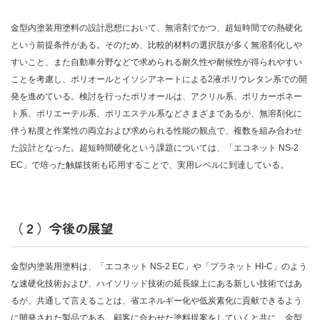
金型内塗装用塗料の設計思想において、無溶剤でかつ、超短時間での熱硬化
という前提条件がある。そのため、比較的材料の選択肢が多く無溶剤化しや
すいこと、また自動車分野などで求められる耐久性や耐候性が得られやすい
ことを考慮し、ポリオールとイソシアネートによる2液ポリウレタン系での開
発を進めている。検討を行ったポリオールは、アクリル系、ポリカーボネー
ト系、ポリエーテル系、ポリエステル系などさまざまであるが、無溶剤化に
伴う粘度と作業性の両立および求められる性能の観点で、複数を組み合わせ
た設計となった。超短時間硬化という課題については、「エコネット NS-2
EC」で培った触媒技術も応用することで、実用レベルに到達している。
（２）今後の展望
金型内塗装用塗料は、「エコネット NS-2 EC」や「プラネット HI-C」のよう
な速硬化技術および、ハイソリッド技術の延長線上にある新しい技術ではあ
るが、共通して言えることは、省エネルギー化や低炭素化に貢献できるよう
に開発された製品である。顧客に合わせた塗料提案をしていくと共に、金型