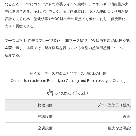
なるため、非常にコンパクトな塗装ラインで完結し、エネルギー消費量が大
幅に削減できる。それだけでなく、金型内塗装は、後述の理由により無溶剤
設計であるため、塗装効率やVOC排出量の観点でも優れており、低炭素化に
大きく貢献できる。
ブース型塗工(従来スプレー塗装)と、非ブース型塗工(金型内塗装)の比較を
第
４表
に示す。本稿では、現在開発を行っている金型内塗装用塗料について、
紹介する。
第４表 ブース型塗工と非ブース型塗工の比較
Comparison between Booth-type Coating and Boothless-type Coating
比較項目
ブース型塗工（従来ス
乾燥設備
必須
空調設備
巨大な空調設備