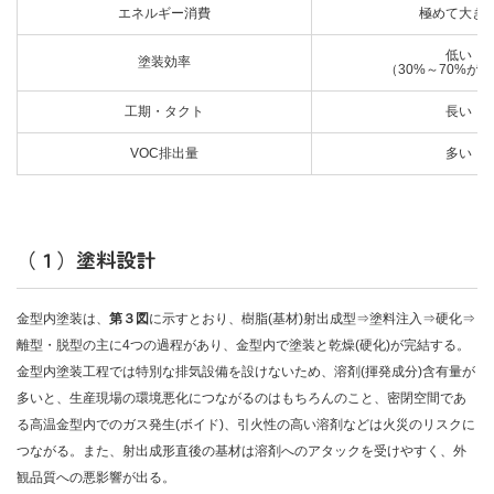
エネルギー消費
極めて大き
低い
塗装効率
（30%～70%が
工期・タクト
長い
VOC排出量
多い
（１）塗料設計
金型内塗装は、
第３図
に示すとおり、樹脂(基材)射出成型⇒塗料注入⇒硬化⇒
離型・脱型の主に4つの過程があり、金型内で塗装と乾燥(硬化)が完結する。
金型内塗装工程では特別な排気設備を設けないため、溶剤(揮発成分)含有量が
多いと、生産現場の環境悪化につながるのはもちろんのこと、密閉空間であ
る高温金型内でのガス発生(ボイド)、引火性の高い溶剤などは火災のリスクに
つながる。また、射出成形直後の基材は溶剤へのアタックを受けやすく、外
観品質への悪影響が出る。