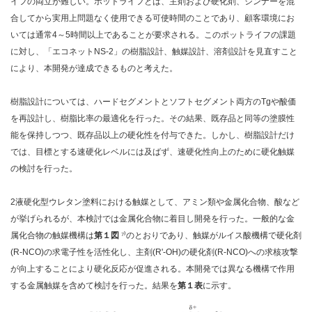
イフの両立が難しい。ポットライフとは、主剤および硬化剤、シンナーを混
合してから実用上問題なく使用できる可使時間のことであり、顧客環境にお
いては通常4～5時間以上であることが要求される。このポットライフの課題
に対し、「エコネットNS-2」の樹脂設計、触媒設計、溶剤設計を見直すこと
により、本開発が達成できるものと考えた。
樹脂設計については、ハードセグメントとソフトセグメント両方のTgや酸価
を再設計し、樹脂比率の最適化を行った。その結果、既存品と同等の塗膜性
能を保持しつつ、既存品以上の硬化性を付与できた。しかし、樹脂設計だけ
では、目標とする速硬化レベルには及ばず、速硬化性向上のために硬化触媒
の検討を行った。
2液硬化型ウレタン塗料における触媒として、アミン類や金属化合物、酸など
が挙げられるが、本検討では金属化合物に着目し開発を行った。一般的な金
属化合物の触媒機構は
第１図
⁷
⁾のとおりであり、触媒がルイス酸機構で硬化剤
(R-NCO)の求電子性を活性化し、主剤(R'-OH)の硬化剤(R-NCO)への求核攻撃
が向上することにより硬化反応が促進される。本開発では異なる機構で作用
する金属触媒を含めて検討を行った。結果を
第１表
に示す。