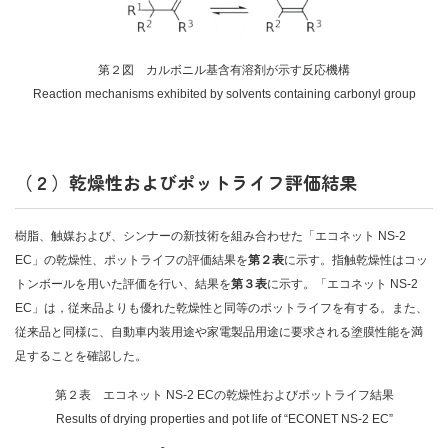
第２図 カルボニル基含有溶剤が示す反応機構
Reaction mechanisms exhibited by solvents containing carbonyl group
（２）乾燥性およびポットライフ評価結果
樹脂、触媒および、シンナーの新技術を組み合わせた「エコネット NS-2
EC」の乾燥性、ポットライフの評価結果を
第２表
に示す。指触乾燥性はコッ
トンボールを用いた評価を行い、結果を
第３表
に示す。「エコネット NS-2
EC」は，従来品よりも優れた乾燥性と同等のポットライフを有する。また、
従来品と同様に、自動車内装用途や家電製品用途に要求される塗膜性能を満
足することを確認した。
第２表 エコネット NS-2 ECの乾燥性およびポットライフ結果
Results of drying properties and pot life of “ECONET NS-2 EC”