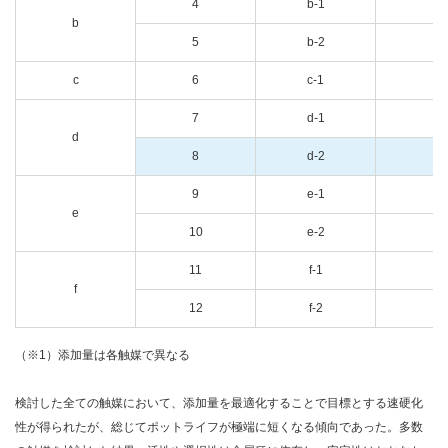
4
b-1
○
b
5
b-2
○
c
6
c-1
○
7
d-1
○
d
8
d-2
○
9
e-1
○
e
10
e-2
○
11
f-1
○
f
12
f-2
○
（※1）添加量は各触媒で異なる
検討した全ての触媒において、添加量を最適化することで目標とする速硬化
性が得られたが、総じてポットライフが極端に短くなる傾向であった。多数