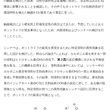
の触媒を検討した結果、活性や選択性は金属種に依存し、安定性はおおむね
構造に影響されることを確認した。その中でもポットライフが比較的良好で
感温特性を備えた触媒d-2が最良であり選定に至った。
触媒検討により硬化性と貯蔵安定性の両立はできたが、予想していたとおり
ポットライフが背反事項となったため、内部溶剤およびシンナーの検討を行
うこととした。
シンナーは、ポットライフの延長を実現するために特定溶剤の異性現象を応
用した設計を検討した。村山らの論文⁸⁾によれば、カルボニル基を有する一部
の溶剤はヒドロキシル基(OH)の存在下、
第２図
の反応機構に示される平衡状
態を取る。この機構を応用すると、塗料混合液中においては、シンナー中の
カルボニル基含有溶剤が主剤由来のヒドロキシル基(OH)の一部と水素結合を
形成し平衡状態を取る。その結果、同溶剤が蒸発するまでの間は、硬化剤由
来のイソシアネート基(NCO)と主剤由来のOH基の反応に対して、ある種の阻
害物となり得る。特定溶剤が持つこの異性現象をシンナー設計に応用するこ
とで、ポットライフの延長が可能となった。