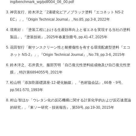
ing/benchmark_wg/pdf/004_06_00.pdf
神宮友行、鈴木洋之「2液硬化ピアノブラック塗料『エコネット NS-2
EC』」, 『Origin Technical Journal』, No.85, pp.3-8, 2022年
境将好：「塗装工程における生産効率向上と省エネを実現する当社の塗料
製品」, 『塗装技術』, 2025年春夏別冊号, pp.41-47, 2025年
花田智行「耐サンスクリーン性と耐擦傷性を有する環境配慮型塗料『エコ
ネット NS-2』」, 『Origin Technical Journal』, No.78, pp.3-6, 2015年
鈴木洋之、石井貴大、服部芳明「自己復元性塗料組成物及び自己復元性塗
膜」, 特許第6894055号, 2021年
松山明「添加剤基礎講座-12-硬化触媒」, 『色材協会誌』, 66巻・9号,
pp.561-570, 1993年
村山 智ほか「ウレタン化の反応機構に関する計算化学的および反応速度論
的研究」, 『東ソー研究・技術報告』, 第59号, pp.19-30, 2015年