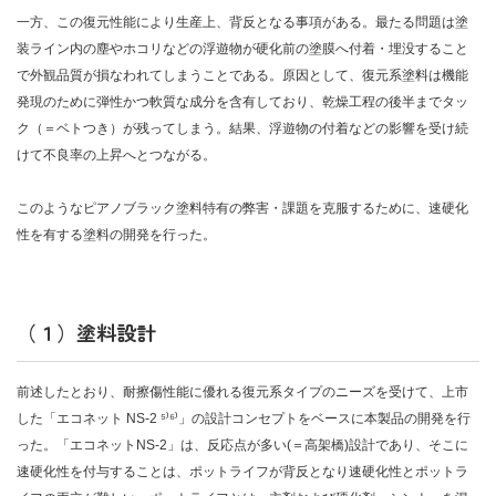
一方、この復元性能により生産上、背反となる事項がある。最たる問題は塗
装ライン内の塵やホコリなどの浮遊物が硬化前の塗膜へ付着・埋没すること
で外観品質が損なわれてしまうことである。原因として、復元系塗料は機能
発現のために弾性かつ軟質な成分を含有しており、乾燥工程の後半までタッ
ク（＝ベトつき）が残ってしまう。結果、浮遊物の付着などの影響を受け続
けて不良率の上昇へとつながる。
このようなピアノブラック塗料特有の弊害・課題を克服するために、速硬化
性を有する塗料の開発を行った。
（１）塗料設計
前述したとおり、耐擦傷性能に優れる復元系タイプのニーズを受けて、上市
した「エコネット NS-2 ⁵⁾⁶⁾」の設計コンセプトをベースに本製品の開発を行
った。「エコネットNS-2」は、反応点が多い(＝高架橋)設計であり、そこに
速硬化性を付与することは、ポットライフが背反となり速硬化性とポットラ