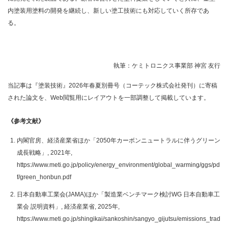
内塗装用塗料の開発を継続し、新しい塗工技術にも対応していく所存であ
る。
執筆：ケミトロニクス事業部 神宮 友行
当記事は『塗装技術』2026年春夏別冊号（コーテック株式会社発刊）に寄稿
された論文を、Web閲覧用にレイアウトを一部調整して掲載しています。
《参考文献》
内閣官房、経済産業省ほか「2050年カーボンニュートラルに伴うグリーン
成長戦略」, 2021年,
https://www.meti.go.jp/policy/energy_environment/global_warming/ggs/pd
f/green_honbun.pdf
日本自動車工業会(JAMA)ほか「製造業ベンチマーク検討WG 日本自動車工
業会 説明資料」, 経済産業省, 2025年,
https://www.meti.go.jp/shingikai/sankoshin/sangyo_gijutsu/emissions_trad